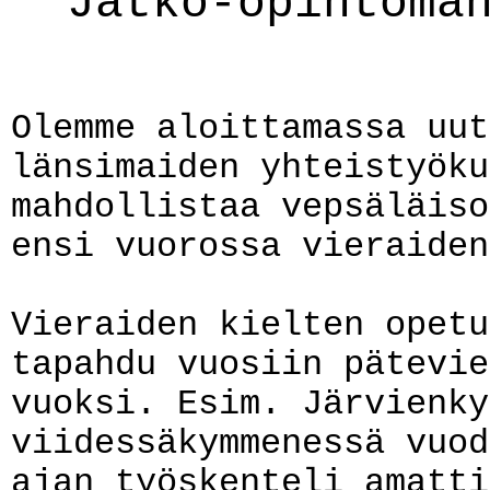
Jatko-opintoma
Olemme aloittamassa uut
länsimaiden yhteistyöku
mahdollistaa vepsäläiso
ensi vuorossa vieraiden
Vieraiden kielten opetu
tapahdu vuosiin pätevie
vuoksi. Esim. Järvienky
viidessäkymmenessä vuod
ajan työskenteli amatti