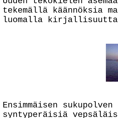
Uuden tekokielen asemaa
tekemällä käännöksia ma
luomalla kirjallisuutta
Ensimmäisen sukupolven 
syntyperäisiä vepsäläis