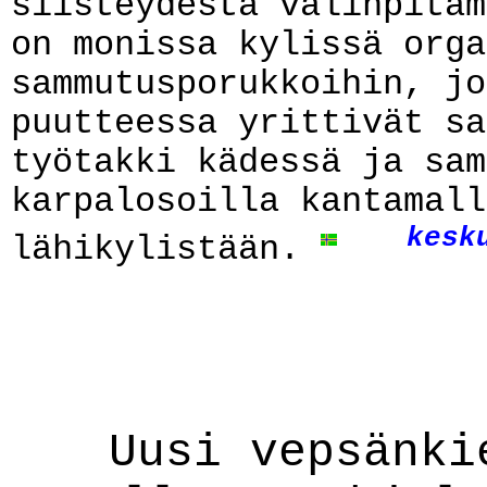
siisteydestä välinpitäm
on monissa kylissä orga
sammutusporukkoihin, jo
puutteessa yrittivät sa
työtakki kädessä ja sam
karpalosoilla kantamall
kesk
lähikylistään.
Uusi vepsänki