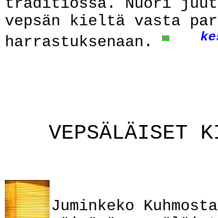
traditiossa. Nuori juut
vepsän kieltä vasta par
ke
harrastuksenaan.
VEPSÄLÄISET K
Juminkeko Kuhmosta