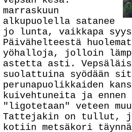
Vepsän kesä:
marraskuun
alkupuolella satanee
jo lunta, vaikkapa syys
Päivähelteestä huolemat
yöhalloja, jolloin lämp
astetta asti. Vepsäläis
suolattuina syödään sit
perunapuolikkaiden kans
kuivehtuneita ja ennen 
"ligotetaan" veteen muu
Tattejakin on tullut, j
kotiin metsäkori täynnä