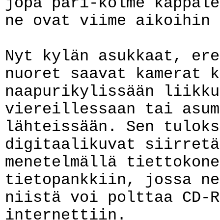
jopa pari-kolme kappale
ne ovat viime aikoihin 
Nyt kylän asukkaat, ere
nuoret saavat kamerat k
naapurikylissään liikku
viereillessaan tai asum
lähteissään. Sen tuloks
digitaalikuvat siirretä
menetelmällä tiettokone
tietopankkiin, jossa ne
niistä voi polttaa CD-R
internettiin.