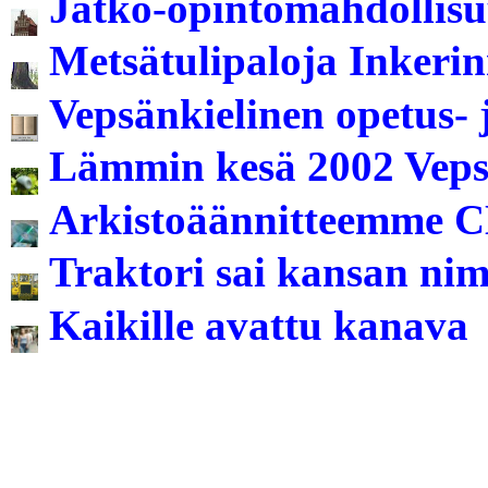
Jatko-opintomahdollisuu
Metsätulipaloja Inkeri
Vepsänkielinen opetus- 
Lämmin kesä 2002 Veps
Arkistoäännitteemme 
Traktori sai kansan ni
Kaikille avattu kanava