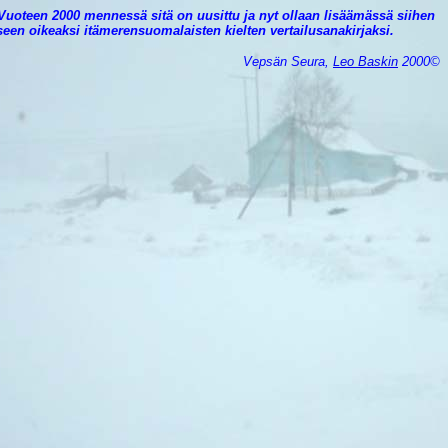
uoteen 2000 mennessä sitä on uusittu ja nyt ollaan lisäämässä siihen
seen oikeaksi itämerensuomalaisten kielten vertailusanakirjaksi.
Vepsän Seura,
Leo Baskin
2000©