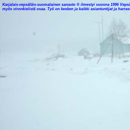
Karjalais-vepsäläis-suomalainen sanasto ® ilmestyi vuonna 1996 Veps
myös vironkielistä osaa. Työ on kesken ja kaikki asiantuntijat ja harr