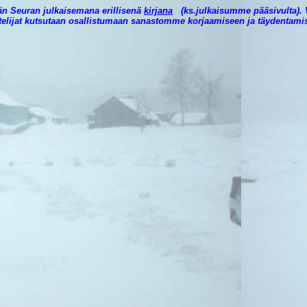
än Seuran julkaisemana erillisenä
kirjana
(ks.julkaisumme pääsivulta). V
astelijat kutsutaan osallistumaan sanastomme korjaamiseen ja täydentami