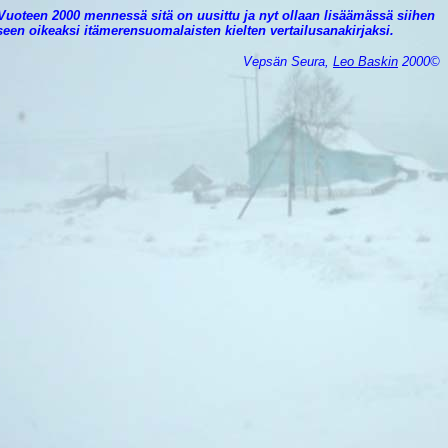
uoteen 2000 mennessä sitä on uusittu ja nyt ollaan lisäämässä siihen
seen oikeaksi itämerensuomalaisten kielten vertailusanakirjaksi.
Vepsän Seura,
Leo Baskin
2000©