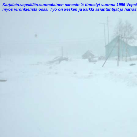
Karjalais-vepsäläis-suomalainen sanasto ® ilmestyi vuonna 1996 Veps
myös vironkielistä osaa. Työ on kesken ja kaikki asiantuntijat ja harr