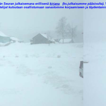
än Seuran julkaisemana erillisenä
kirjana
(ks.julkaisumme pääsivulta). V
astelijat kutsutaan osallistumaan sanastomme korjaamiseen ja täydentami