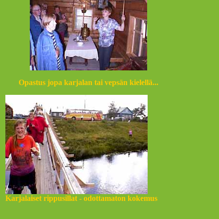
Opastus jopa karjalan tai vepsän kielellä...
Karjalaiset rippusillat - odottamaton kokemus