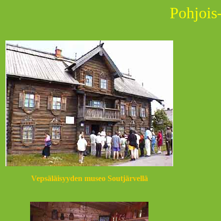
Pohjois
Vepsäläisyyden museo Soutjärvellä