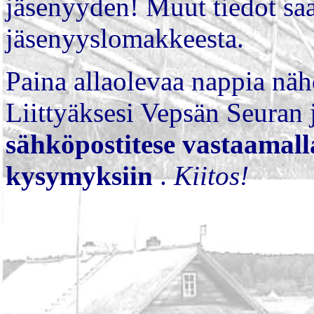
jäsenyyden!
Muut tiedot saa
jäsenyyslomakkeesta.
Paina allaolevaa nappia n
Liittyäksesi Vepsän Seuran
sähköpostitese vastaamal
kysymyksiin
.
Kiitos!