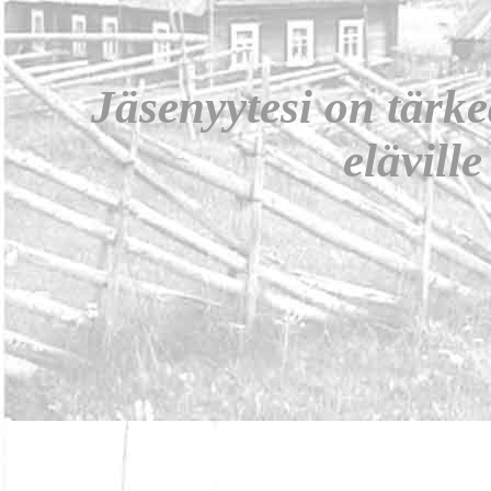
Jäsenyytesi on tärke
eläville