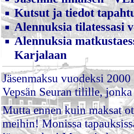
Kutsut ja tiedot tapaht
Alennuksia tilatessasi v
Alennuksia matkustaess
Karjalaan
Jäsenmaksu vuodeksi 2000 on
Vepsän Seuran tilille, jonk
Mutta ennen kuin maksat ota
meihin! Monissa tapauksis