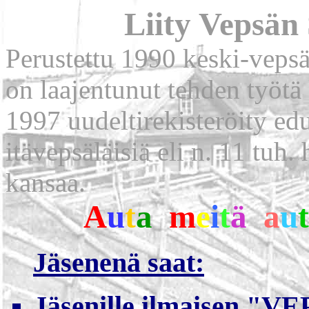
Liity Vepsän
Perustettu 1990 keski-vepsäl
on laajentunut tehden työtä
1997 uudeltirekisteröity edu
itävepsäläisiä eli n. 11 tuh
kansaa.
A
u
t
a
m
e
i
t
ä
a
u
t
Jäsenenä saat:
Jäsenille ilmaisen "