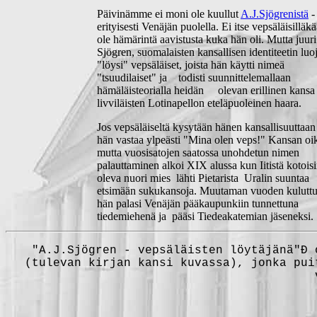
Päivinämme ei moni ole kuullut
A.J.Sjögrenistä
-
erityisesti Venäjän puolella. Ei itse vepsäläisilläk
ole hämärintä aavistusta kuka hän oli. Mutta juuri
Sjögren, suomalaisten kansallisen identiteetin luo
"löysi" vepsäläiset, joista hän käytti nimeä
"tsuudilaiset" ja todisti suunnittelemallaan
hämäläisteorialla heidän olevan erillinen kansa
livviläisten Lotinapellon eteläpuoleinen haara.
Jos vepsäläiseltä kysytään hänen kansallisuutt
hän vastaa ylpeästi "Mina olen veps!" Kansan oi
mutta vuosisatojen saatossa unohdetun nimen
palauttaminen alkoi XIX alussa kun Iitistä kotoi
oleva nuori mies lähti Pietarista Uralin suunta
etsimään sukukansoja. Muutaman vuoden kul
hän palasi Venäjän pääkaupunkiin tunnettuna
tiedemiehenä ja pääsi Tiedeakatemian jäseneksi.
"A.J.Sjögren - vepsäläisten löytäjänä"Đ 
(tulevan kirjan kansi kuvassa), jonka pui