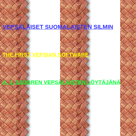
VEPSÄLÄISET SUOMALAISTEN SILMIN
THE FIRST VEPSIAN SOFTWARE
A. J. SJÖGREN VEPSÄLÄISTEN LÖYTÄJÄNÄ